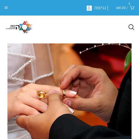
0
| נגישות
₪
0.00
/