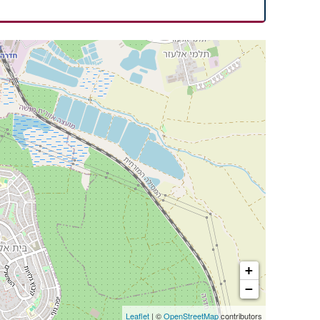
+
−
Leaflet
| ©
OpenStreetMap
contributors