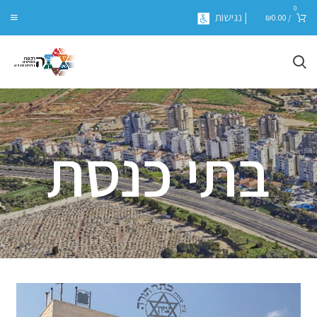
0
| נגישות
₪
0.00
/
בתי כנסת