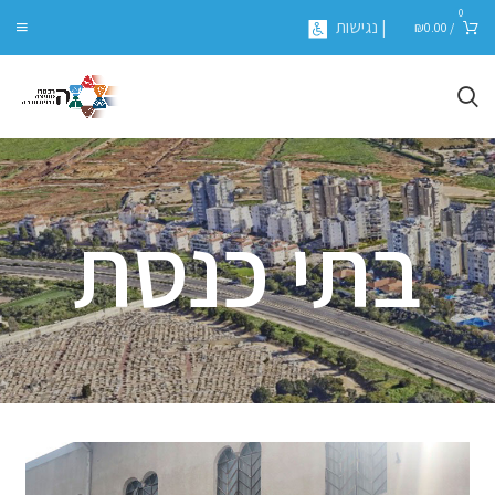
0
| נגישות
₪
0.00
/
בתי כנסת