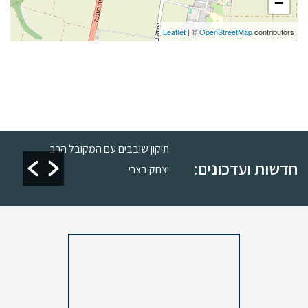
−
Leaflet
| ©
OpenStreetMap
contributors
רות
תיקון שובבים עם המקובל הרב
חדשות ועדכונים:
יצחק בצרי