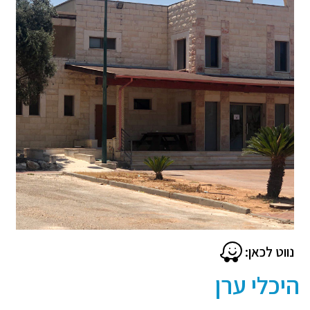
נווט לכאן:
היכלי ערן