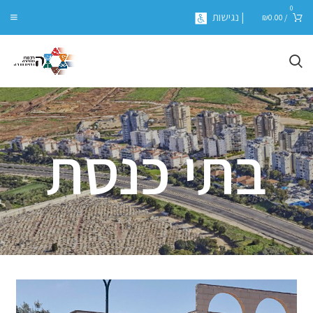
0
| נגישות
₪
0.00
/
בתי כנסת