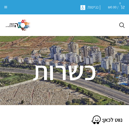
0
| נגישות
₪
0.00
/
כשרות
נווט לכאן: