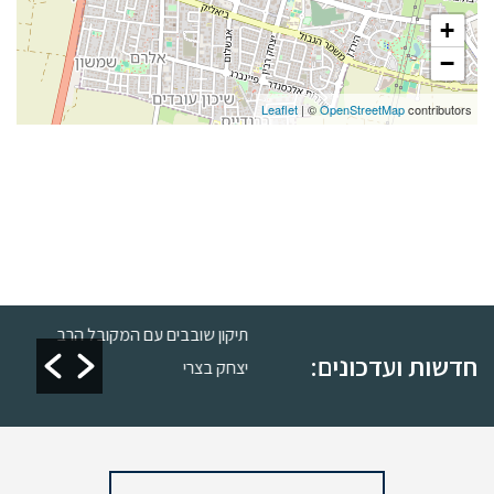
+
−
Leaflet
| ©
OpenStreetMap
contributors
כשרות
תיקון שובבים עם המקובל הרב
חדשות ועדכונים:
יצחק בצרי