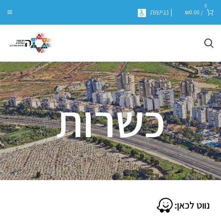
0
| נגישות
₪
0.00
/
כשרות
נווט לכאן: