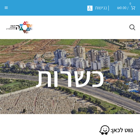
0
| נגישות
₪
0.00
/
כשרות
נווט לכאן: