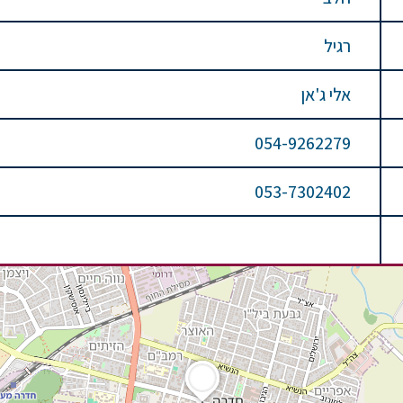
רגיל
אלי ג'אן
054-9262279
053-7302402