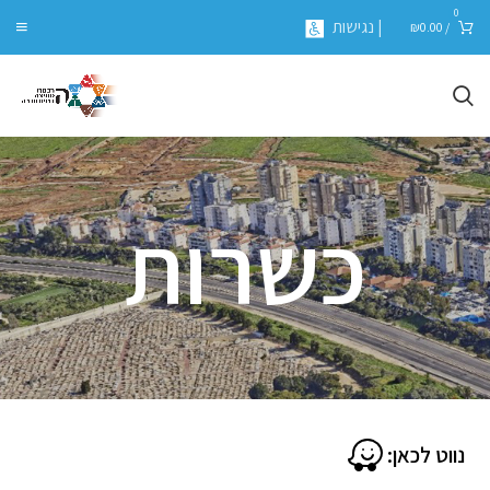
0
| נגישות
₪
0.00
/
כשרות
נווט לכאן: