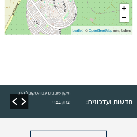
+
−
Leaflet
| ©
OpenStreetMap
contributors
כשרות
תיקון שובבים עם המקובל הרב
חדשות ועדכונים:
יצחק בצרי