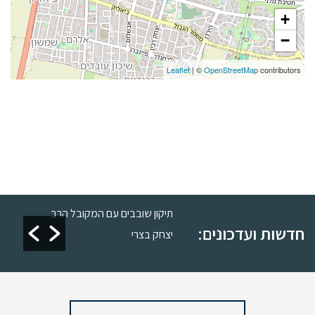
+
−
Leaflet
| ©
OpenStreetMap
contributors
רות
תיקון שובבים עם המקובל הרב
חדשות ועדכונים:
יצחק בצרי