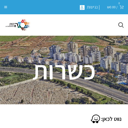
0
| נגישות
₪
0.00
/
כשרות
נווט לכאן: