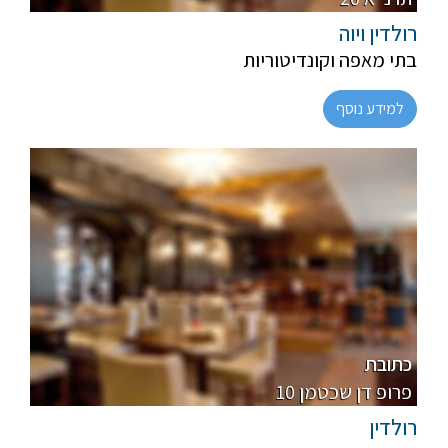
רולדין ויוה
בתי מאפה וקונדיטוריות
למידע נוסף
חלבי
רגיל
כתובת
10 פרופ דן שכטמן
רולדין