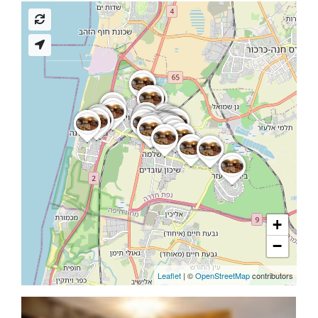
+
−
Leaflet
| ©
OpenStreetMap
contributors