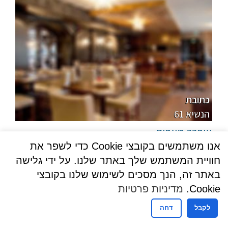
פרווה, חלבי
מהדרין
כתובת
61 הנשיא
אופרה מאפים
בתי מאפה וקונדיטוריות
אנו משתמשים בקובצי Cookie כדי לשפר את
חוויית המשתמש שלך באתר שלנו. על ידי גלישה
למידע נוסף
באתר זה, הנך מסכים לשימוש שלנו בקובצי
Cookie.
מדיניות פרטיות
לקבל
דחה