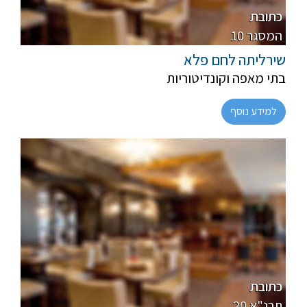
מהדרין
כתובת
10 המסגר
שירליתה לחם פלא
בתי מאפה וקונדיטוריות
למידע נוסף
חלבי
רגיל
כתובת
20 תרנ"א